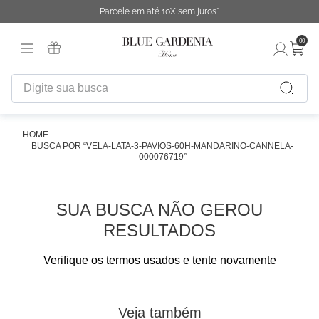
Parcele em até 10X sem juros*
00
Digite sua busca
TERMOS MAIS BUSCADOS
1
º
fronha
VELA-LATA-3-PAVIOS-60H-MANDARINO-CANNELA-
000076719
2
º
duvet
3
º
cobertor
SUA BUSCA NÃO GEROU
4
º
capa duvet
RESULTADOS
5
º
urban
Verifique os termos usados e tente novamente
6
º
difusor
7
º
chinelo
Veja também
8
º
edredon