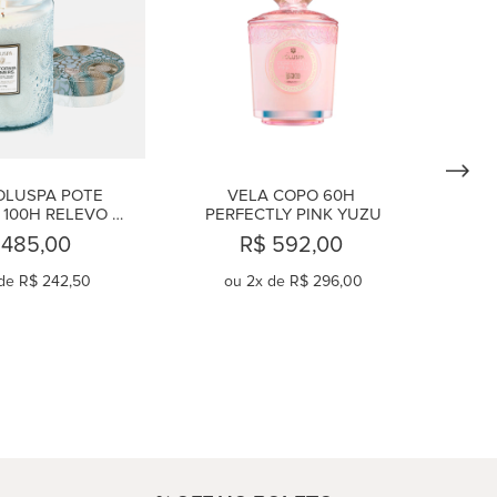
OLUSPA POTE 
VELA COPO 60H 
 100H RELEVO 
PERFECTLY PINK YUZU
RNIA SUMMERS
 485,00
R$ 592,00
de
R$ 242,50
ou
2
x de
R$ 296,00
OMPRAR
COMPRAR