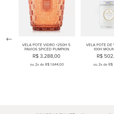
VELA POTE VIDRO +250H 5 
VELA POTE DE V
PAVIOS SPICED PUMPKIN
100H MOUN
LAVENDER E C
R$ 3.288,00
R$ 502
ou
2
x de
R$ 1.644,00
ou
2
x de
R$ 
COMPRAR
COMPR