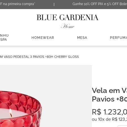
F na primeira compra*
Ganhe 10% OFF PIX e 5% OFF Bole
ANHO
HOMEWEAR
MESA
PERFUM
 SPA
EM VASO PEDESTAL 3 PAVIOS +80H CHERRY GLOSS
Vela em V
Pavios +8
R$
1
.
232
,
ou
10
x de
R$
123
,