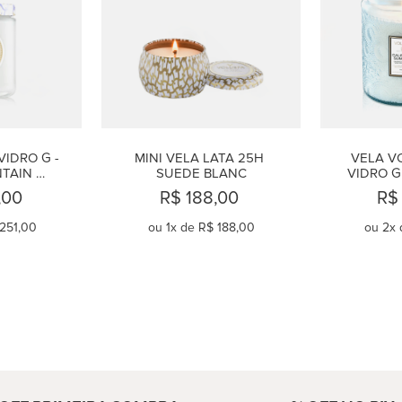
IDRO G - 
MINI VELA LATA 25H 
VELA V
TAIN 
SUEDE BLANC
VIDRO G
HAMOMILE
CALIFO
,00
R$ 188,00
R$
251,00
ou
1
x de
R$ 188,00
ou
2
x 
AR
COMPRAR
C