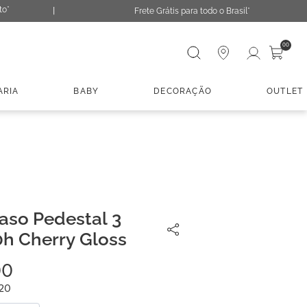
to*
Frete Grátis para todo o Brasil*
Digite sua busca
00
ARIA
BABY
DECORAÇÃO
OUTLET
aso Pedestal 3
0h Cherry Gloss
00
20