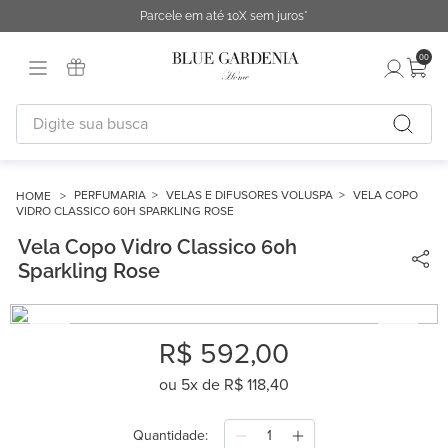
Parcele em até 10X sem juros*
00
Digite sua busca
TERMOS MAIS BUSCADOS
1
º
fronha
PERFUMARIA
VELAS E DIFUSORES VOLUSPA
VELA COPO
VIDRO CLASSICO 60H SPARKLING ROSE
2
º
duvet
Vela Copo Vidro Classico 60h
3
º
urban
Sparkling Rose
4
º
capa duvet
5
º
chinelo
R$
592
,
00
6
º
difusor
ou
5
x de
R$
118
,
40
7
º
necessaire
Quantidade
8
º
cobertor