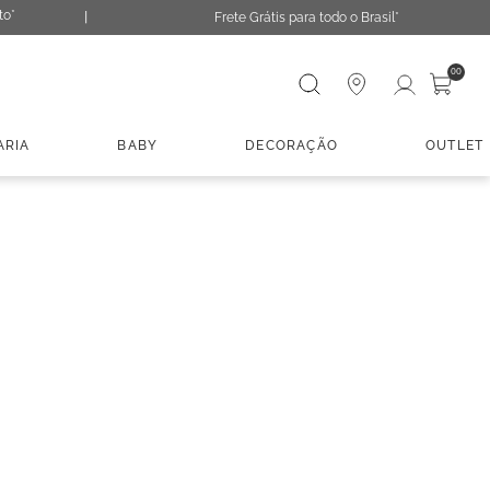
to*
Frete Grátis para todo o Brasil*
Digite sua busca
00
ARIA
BABY
DECORAÇÃO
OUTLET