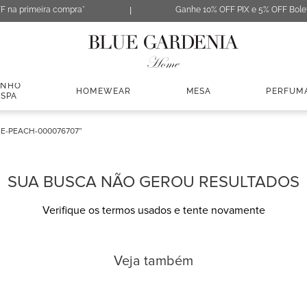
F na primeira compra*
Ganhe 10% OFF PIX e 5% OFF Bole
ANHO
HOMEWEAR
MESA
PERFUM
 SPA
E-PEACH-000076707
SUA BUSCA NÃO GEROU RESULTADOS
Verifique os termos usados e tente novamente
Veja também