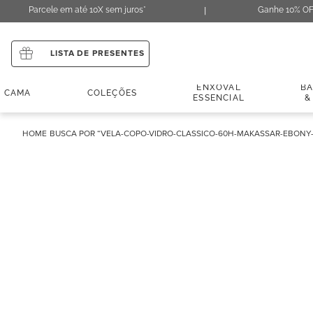
Parcele em até 10X sem juros*
Ganhe 10% OF
LISTA DE PRESENTES
ENXOVAL
B
CAMA
COLEÇÕES
ESSENCIAL
&
VELA-COPO-VIDRO-CLASSICO-60H-MAKASSAR-EBONY-