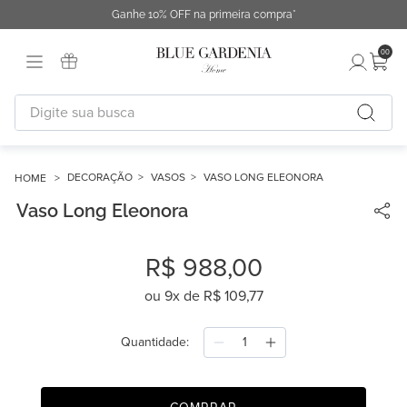
Ganhe 10% OFF na primeira compra*
00
Digite sua busca
TERMOS MAIS BUSCADOS
1
º
fronha
DECORAÇÃO
VASOS
VASO LONG ELEONORA
Vaso Long Eleonora
2
º
duvet
3
º
urban
R$
988
,
00
4
º
capa duvet
ou
9
x de
R$
109
,
77
5
º
chinelo
6
º
difusor
Quantidade
7
º
necessaire
8
º
cobertor