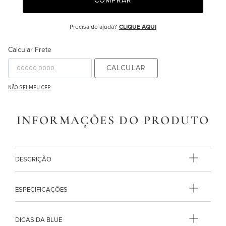
COMPRAR
9
º
edredon
Precisa de ajuda?
CLIQUE AQUI
10
º
majorelle
Calcular Frete
CALCULAR
NÃO SEI MEU CEP
INFORMAÇÕES DO PRODUTO
DESCRIÇÃO
ESPECIFICAÇÕES
DICAS DA BLUE