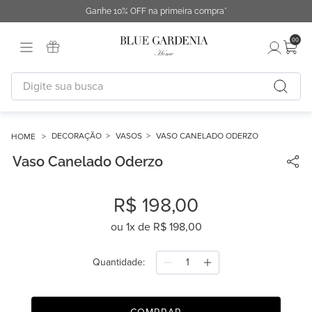
Ganhe 10% OFF na primeira compra*
00
Digite sua busca
TERMOS MAIS BUSCADOS
1
º
fronha
DECORAÇÃO
VASOS
VASO CANELADO ODERZO
Vaso Canelado Oderzo
2
º
duvet
3
º
cobertor
R$
198
,
00
4
º
capa duvet
ou
1
x de
R$
198
,
00
5
º
urban
6
º
difusor
Quantidade
7
º
chinelo
8
º
edredon