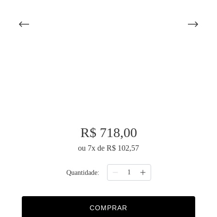
9
º
necessaire
10
º
majorelle
R$
718
,
00
ou
7
x de
R$
102
,
57
Quantidade
COMPRAR