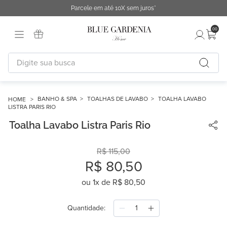
Parcele em até 10X sem juros*
00
Digite sua busca
TERMOS MAIS BUSCADOS
1
º
fronha
BANHO & SPA
TOALHAS DE LAVABO
TOALHA LAVABO
LISTRA PARIS RIO
2
º
duvet
Toalha Lavabo Listra Paris Rio
3
º
cobertor
4
º
urban
5
º
capa duvet
6
º
edredon
7
º
difusor
8
º
necessaire