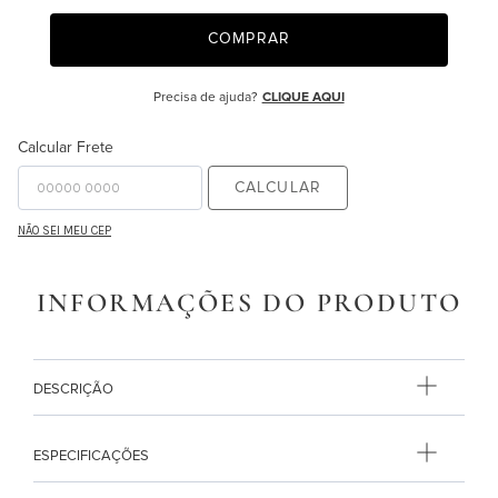
9
º
monet
10
º
ginger
R$
115
,
00
R$
80
,
50
ou
1
x de
R$
80
,
50
Quantidade