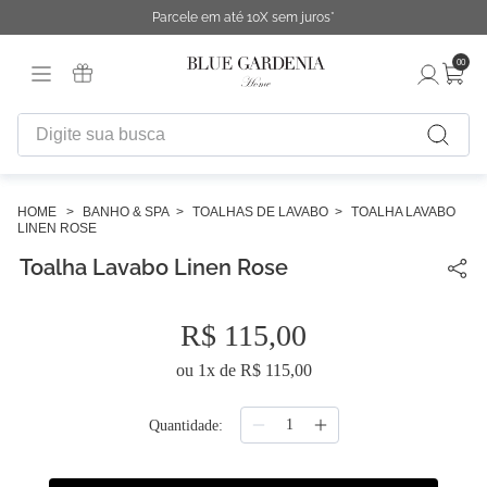
Parcele em até 10X sem juros*
00
Digite sua busca
TERMOS MAIS BUSCADOS
1
º
fronha
BANHO & SPA
TOALHAS DE LAVABO
TOALHA LAVABO
LINEN ROSE
2
º
duvet
Toalha Lavabo Linen Rose
3
º
cobertor
4
º
capa duvet
R$
115
,
00
5
º
urban
ou
1
x de
R$
115
,
00
6
º
difusor
Quantidade
7
º
chinelo
8
º
edredon