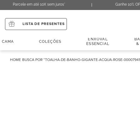
Parcele em até 10X sem juros*
Ganhe 10% OF
LISTA DE PRESENTES
ENXOVAL
B
CAMA
COLEÇÕES
ESSENCIAL
&
TOALHA-DE-BANHO-GIGANTE-ACQUA-ROSE-00007941