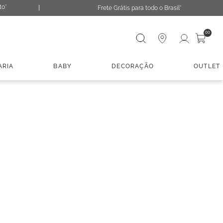
to*
Frete Grátis para todo o Brasil*
Digite sua busca
00
ARIA
BABY
DECORAÇÃO
OUTLET