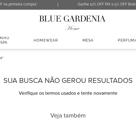
F na primeira compra*
Ganhe 10% OFF PIX e 5% OFF Bole
ANHO
HOMEWEAR
MESA
PERFUM
 SPA
4
SUA BUSCA NÃO GEROU RESULTADOS
Verifique os termos usados e tente novamente
Veja também