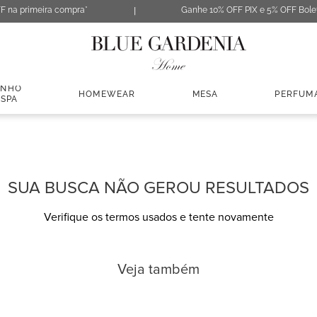
F na primeira compra*
Ganhe 10% OFF PIX e 5% OFF Bole
ANHO
HOMEWEAR
MESA
PERFUM
 SPA
SUA BUSCA NÃO GEROU RESULTADOS
Verifique os termos usados e tente novamente
Veja também