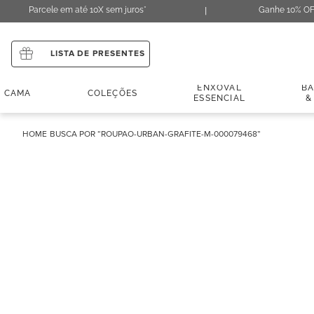
Parcele em até 10X sem juros*
Ganhe 10% OF
LISTA DE PRESENTES
ENXOVAL
B
CAMA
COLEÇÕES
ESSENCIAL
&
ROUPAO-URBAN-GRAFITE-M-000079468