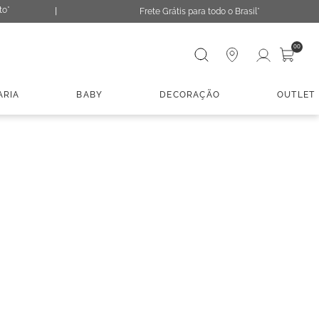
to*
Frete Grátis para todo o Brasil*
Digite sua busca
00
ARIA
BABY
DECORAÇÃO
OUTLET