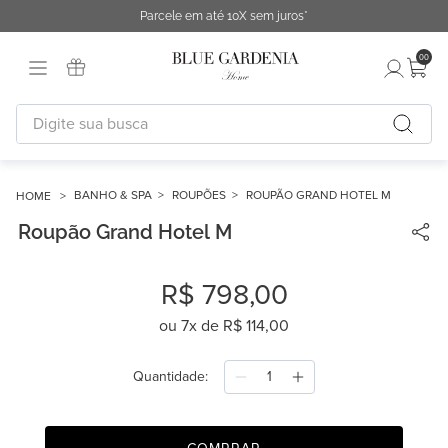
Parcele em até 10X sem juros*
00
Digite sua busca
TERMOS MAIS BUSCADOS
1
º
fronha
BANHO & SPA
ROUPÕES
ROUPÃO GRAND HOTEL M
Roupão Grand Hotel M
2
º
duvet
3
º
cobertor
R$
798
,
00
4
º
capa duvet
ou
7
x de
R$
114
,
00
5
º
urban
6
º
difusor
Quantidade
7
º
chinelo
8
º
edredon