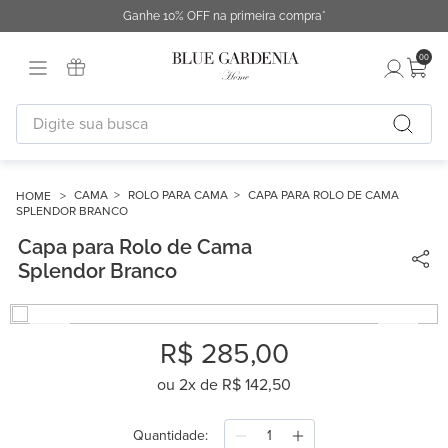
Ganhe 10% OFF na primeira compra*
00
Digite sua busca
TERMOS MAIS BUSCADOS
1
º
fronha
CAMA
ROLO PARA CAMA
CAPA PARA ROLO DE CAMA
SPLENDOR BRANCO
2
º
duvet
Capa para Rolo de Cama
3
º
urban
Splendor Branco
4
º
capa duvet
5
º
chinelo
R$
285
,
00
6
º
difusor
ou
2
x de
R$
142
,
50
7
º
necessaire
Quantidade
8
º
cobertor