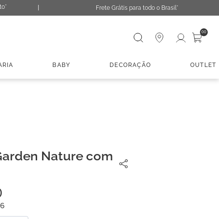
to*
Frete Grátis para todo o Brasil*
Digite sua busca
00
ARIA
BABY
DECORAÇÃO
OUTLET
arden Nature com
0
6