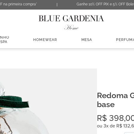
F na primeira compra*
Ganhe 10% OFF PIX e 5% OFF Bole
ANHO
HOMEWEAR
MESA
PERFUM
 SPA
Redoma G
base
R$
398
,
0
ou
3
x de
R$
132
,
6