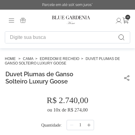
Parcele em até 10X sem juros*
00
Digite sua busca
TERMOS MAIS BUSCADOS
1
º
fronha
CAMA
EDREDOM E RECHEIO
DUVET PLUMAS DE
GANSO SOLTEIRO LUXURY GOOSE
2
º
duvet
Duvet Plumas de Ganso
3
º
urban
Solteiro Luxury Goose
4
º
capa duvet
R$
2
.
740
,
00
5
º
chinelo
ou
10
x de
R$
274
,
00
6
º
necessaire
7
º
difusor
Quantidade
8
º
cobertor