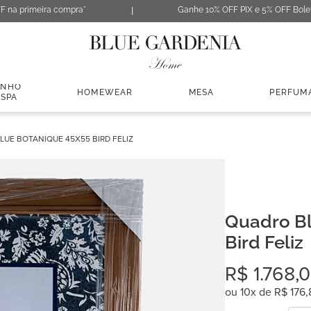
F na primeira compra*
Ganhe 10% OFF PIX e 5% OFF Bole
ANHO
HOMEWEAR
MESA
PERFUM
 SPA
UE BOTANIQUE 45X55 BIRD FELIZ
Quadro Bl
Bird Feliz
R$
1
.
768
,
0
ou
10
x de
R$
176
,