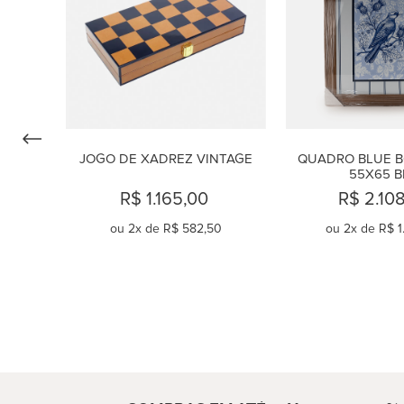
JOGO DE XADREZ VINTAGE
QUADRO BLUE B
55X65 B
R$ 1.165,00
R$ 2.10
ou
2
x de
R$ 582,50
ou
2
x de
R$ 1
COMPRAR
COMPR