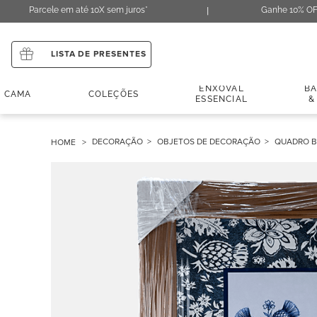
Parcele em até 10X sem juros*
Ganhe 10% OF
LISTA DE PRESENTES
ENXOVAL
B
CAMA
COLEÇÕES
ESSENCIAL
&
DECORAÇÃO
OBJETOS DE DECORAÇÃO
QUADRO BL