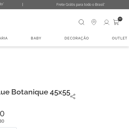
to*
Frete Grátis para todo o Brasil*
Digite sua busca
00
ARIA
BABY
DECORAÇÃO
OUTLET
ue Botanique 45x55
0
80