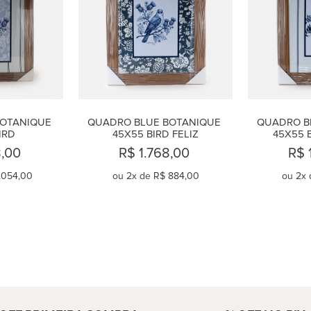
OTANIQUE 
QUADRO BLUE BOTANIQUE 
QUADRO B
IRD
45X55 BIRD FELIZ
45X55 
8,00
R$ 1.768,00
R$ 
.054,00
ou
2
x de
R$ 884,00
ou
2
x 
AR
COMPRAR
C