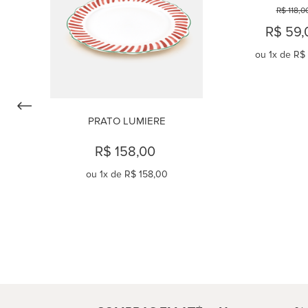
R$ 118,0
R$ 59,
ou
1
x de
R$
PRATO LUMIERE
R$ 158,00
ou
1
x de
R$ 158,00
COMPRAR
COMPR