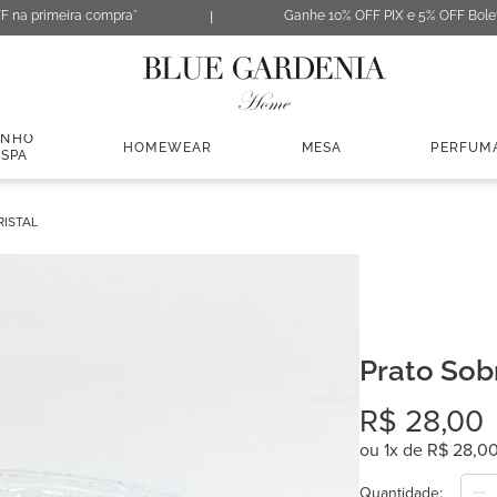
F na primeira compra*
Ganhe 10% OFF PIX e 5% OFF Bole
ANHO
HOMEWEAR
MESA
PERFUM
 SPA
ISTAL
Prato Sob
R$
28
,
00
ou
1
x de
R$
28
,
0
Quantidade