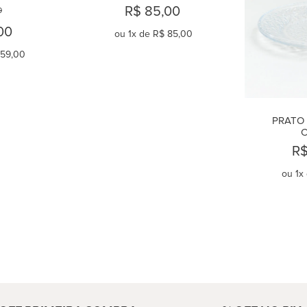
R$ 85,00
0
00
ou
1
x de
R$ 85,00
 59,00
PRATO
C
R$
ou
1
x
AR
COMPRAR
C