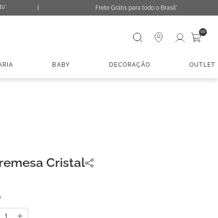
to*
Frete Grátis para todo o Brasil*
Digite sua busca
00
ARIA
BABY
DECORAÇÃO
OUTLET
remesa Cristal
0