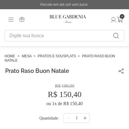
Parcele em até 10X sem juros*
00
Digite sua busca
TERMOS MAIS BUSCADOS
1
º
fronha
MESA
PRATOS E SOUSPLATS
PRATO RASO BUON
NATALE
2
º
duvet
Prato Raso Buon Natale
3
º
urban
R$
188
,
00
4
º
chinelo
R$
150
,
40
5
º
difusor
ou
1
x de
R$
150
,
40
6
º
cobertor
7
º
edredon
Quantidade
8
º
necessaire