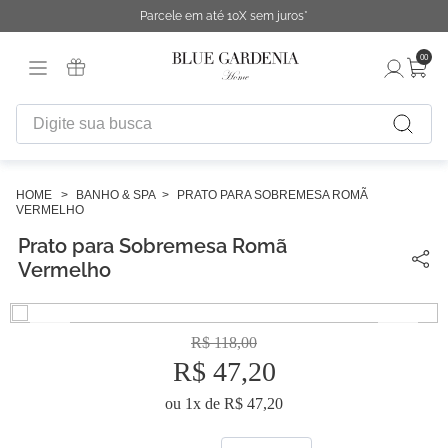
Parcele em até 10X sem juros*
00
Digite sua busca
TERMOS MAIS BUSCADOS
1
º
fronha
BANHO & SPA
PRATO PARA SOBREMESA ROMÃ
VERMELHO
2
º
duvet
Prato para Sobremesa Romã
3
º
cobertor
Vermelho
4
º
capa duvet
5
º
urban
R$
118
,
00
R$
47
,
20
6
º
difusor
ou
1
x de
R$
47
,
20
7
º
chinelo
8
º
edredon