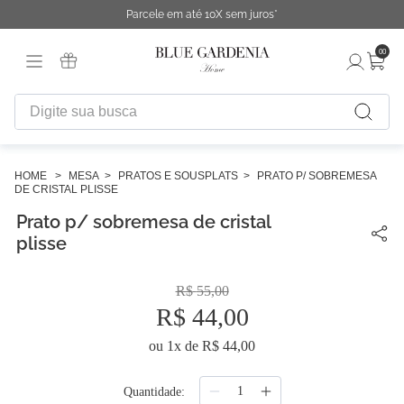
Parcele em até 10X sem juros*
00
Digite sua busca
TERMOS MAIS BUSCADOS
1
º
fronha
MESA
PRATOS E SOUSPLATS
PRATO P/ SOBREMESA
DE CRISTAL PLISSE
2
º
duvet
Prato p/ sobremesa de cristal
3
º
urban
plisse
4
º
chinelo
R$
55
,
00
5
º
difusor
R$
44
,
00
6
º
cobertor
ou
1
x de
R$
44
,
00
7
º
edredon
Quantidade
8
º
necessaire