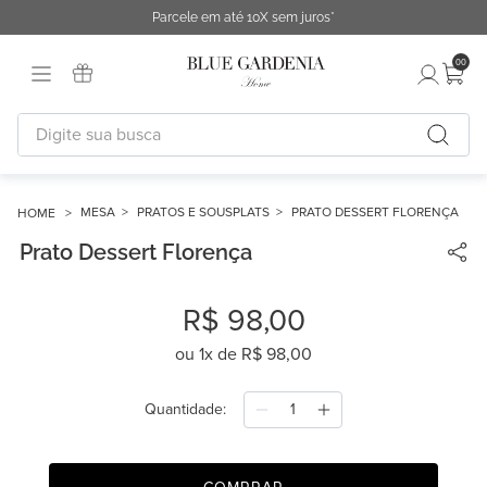
Parcele em até 10X sem juros*
00
Digite sua busca
TERMOS MAIS BUSCADOS
1
º
fronha
MESA
PRATOS E SOUSPLATS
PRATO DESSERT FLORENÇA
Prato Dessert Florença
2
º
duvet
3
º
cobertor
R$
98
,
00
4
º
capa duvet
ou
1
x de
R$
98
,
00
5
º
urban
6
º
difusor
Quantidade
7
º
chinelo
8
º
edredon