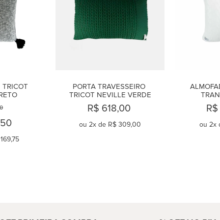
TRICOT 
PORTA TRAVESSEIRO 
ALMOFAD
RETO
TRICOT NEVILLE VERDE
TRAN
R$ 618,00
R$
0
,50
ou
2
x de
R$ 309,00
ou
2
x 
169,75
AR
COMPRAR
C