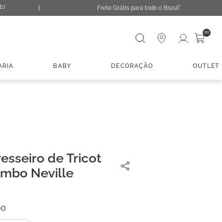
to*
Frete Grátis para todo o Brasil*
Digite sua busca
00
ARIA
BABY
DECORAÇÃO
OUTLET
esseiro de Tricot
mbo Neville
00