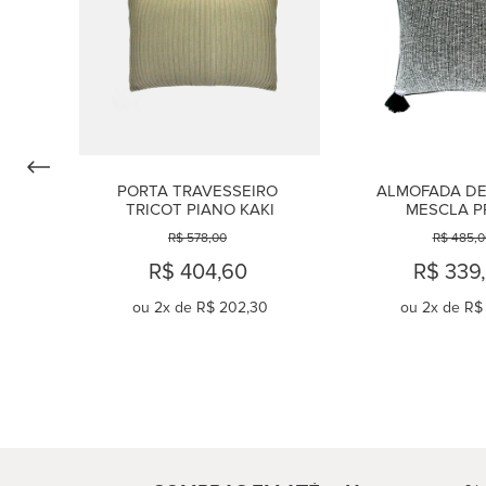
PORTA TRAVESSEIRO 
ALMOFADA DE 
TRICOT PIANO KAKI
MESCLA P
R$ 578,00
R$ 485,0
R$ 404,60
R$ 339
ou
2
x de
R$ 202,30
ou
2
x de
R$ 
COMPRAR
COMPR