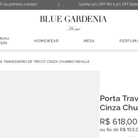
F na primeira compra*
Ganhe 10% OFF PIX e 5% OFF Bole
ANHO
HOMEWEAR
MESA
PERFUM
 SPA
A TRAVESSEIRO DE TRICOT CINZA CHUMBO NEVILLE
Porta Trav
Cinza Chu
R$
618
,
00
ou
6
x de
R$
103
,