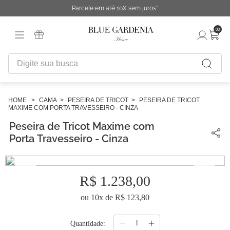
Parcele em até 10X sem juros*
00
Digite sua busca
TERMOS MAIS BUSCADOS
1
º
fronha
CAMA
PESEIRA DE TRICOT
PESEIRA DE TRICOT
MAXIME COM PORTA TRAVESSEIRO - CINZA
2
º
duvet
Peseira de Tricot Maxime com
3
º
urban
Porta Travesseiro - Cinza
4
º
chinelo
5
º
difusor
R$
1
.
238
,
00
6
º
cobertor
ou
10
x de
R$
123
,
80
7
º
edredon
Quantidade
8
º
necessaire