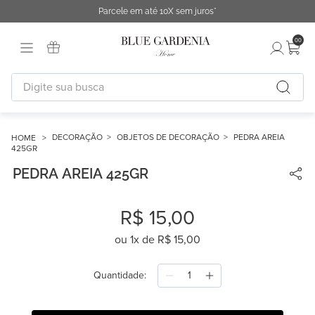
Parcele em até 10X sem juros*
00
Digite sua busca
TERMOS MAIS BUSCADOS
1
º
fronha
DECORAÇÃO
OBJETOS DE DECORAÇÃO
PEDRA AREIA
425GR
2
º
duvet
PEDRA AREIA 425GR
3
º
cobertor
4
º
capa duvet
R$
15
,
00
5
º
urban
ou
1
x de
R$
15
,
00
6
º
difusor
Quantidade
7
º
chinelo
8
º
edredon