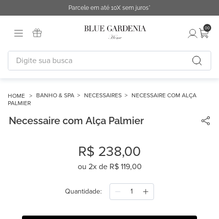
Parcele em até 10X sem juros*
00
Digite sua busca
TERMOS MAIS BUSCADOS
1
º
fronha
BANHO & SPA
NECESSAIRES
NECESSAIRE COM ALÇA
PALMIER
2
º
duvet
Necessaire com Alça Palmier
3
º
urban
4
º
capa duvet
R$
238
,
00
5
º
chinelo
ou
2
x de
R$
119
,
00
6
º
difusor
Quantidade
7
º
necessaire
8
º
cobertor