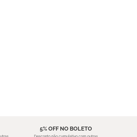
5% OFF NO BOLETO
utras
Desconto não cumulativo com outras