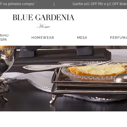
F na primeira compra*
Ganhe 10% OFF PIX e 5% OFF Bole
ANHO
HOMEWEAR
MESA
PERFUM
 SPA