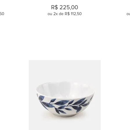
R$
225
,
00
50
ou
2
x de
R$
112
,
50
o
COMPRAR