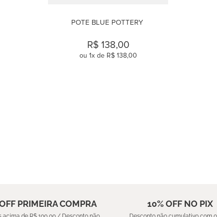
POTE BLUE POTTERY
R$
138
,
00
ou
1
x de
R$
138
,
00
COMPRAR
 OFF PRIMEIRA COMPRA
10% OFF NO PIX
 acima de R$ 100,00 / Desconto não
Desconto não cumulativo com o