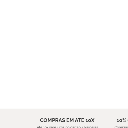
COMPRAS EM ATÉ 10X
10%
Até 10x sem juros no cartão / Parcelas
Compras