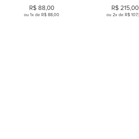
R$
88
,
00
R$
215
,
00
ou
1
x de
R$
88
,
00
ou
2
x de
R$
107
,
COMPRAR
COMPRAR