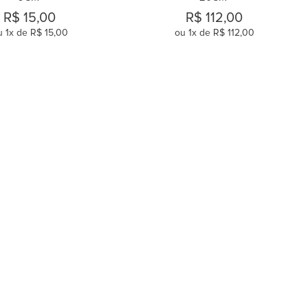
R$
15
,
00
R$
112
,
00
u
1
x de
R$
15
,
00
ou
1
x de
R$
112
,
00
COMPRAR
COMPRAR