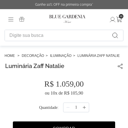
Ganhe 10% OFF na primeira compra*
00
Digite sua busca
TERMOS MAIS BUSCADOS
1
º
fronha
DECORAÇÃO
ILUMINAÇÃO
LUMINÁRIA ZAFF NATALIE
Luminária Zaff Natalie
2
º
duvet
3
º
urban
R$
1
.
059
,
00
4
º
chinelo
ou
10
x de
R$
105
,
90
5
º
difusor
6
º
edredon
Quantidade
7
º
cobertor
8
º
necessaire