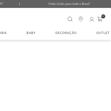
to*
Frete Grátis para todo o Brasil*
Digite sua busca
00
ARIA
BABY
DECORAÇÃO
OUTLET