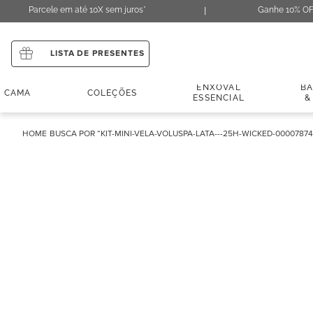
Parcele em até 10X sem juros*
Ganhe 10% OF
LISTA DE PRESENTES
ENXOVAL
B
CAMA
COLEÇÕES
ESSENCIAL
&
KIT-MINI-VELA-VOLUSPA-LATA---25H-WICKED-0000787