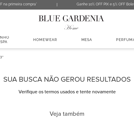
F na primeira compra*
Ganhe 10% OFF PIX e 5% OFF Bole
ANHO
HOMEWEAR
MESA
PERFUM
 SPA
43
SUA BUSCA NÃO GEROU RESULTADOS
Verifique os termos usados e tente novamente
Veja também