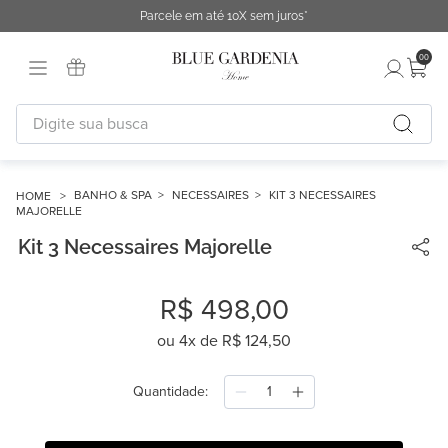
Parcele em até 10X sem juros*
00
Digite sua busca
TERMOS MAIS BUSCADOS
1
º
fronha
BANHO & SPA
NECESSAIRES
KIT 3 NECESSAIRES
MAJORELLE
2
º
duvet
Kit 3 Necessaires Majorelle
3
º
urban
4
º
chinelo
R$
498
,
00
5
º
difusor
ou
4
x de
R$
124
,
50
6
º
cobertor
Quantidade
7
º
edredon
8
º
necessaire