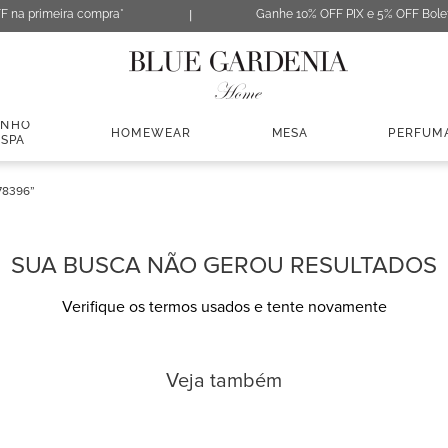
F na primeira compra*
Ganhe 10% OFF PIX e 5% OFF Bole
ANHO
HOMEWEAR
MESA
PERFUM
 SPA
78396
SUA BUSCA NÃO GEROU RESULTADOS
Verifique os termos usados e tente novamente
Veja também