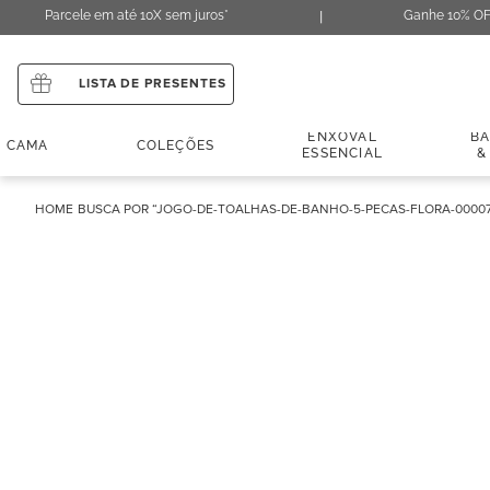
Parcele em até 10X sem juros*
Ganhe 10% OF
LISTA DE PRESENTES
ENXOVAL
B
CAMA
COLEÇÕES
ESSENCIAL
&
JOGO-DE-TOALHAS-DE-BANHO-5-PECAS-FLORA-0000