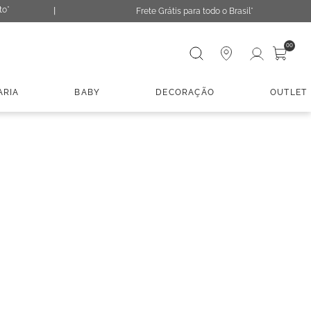
to*
Frete Grátis para todo o Brasil*
Digite sua busca
00
ARIA
BABY
DECORAÇÃO
OUTLET