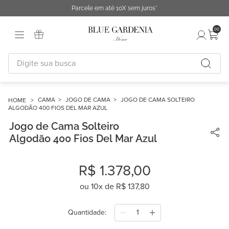
Parcele em até 10X sem juros*
00
Digite sua busca
TERMOS MAIS BUSCADOS
1
º
fronha
CAMA
JOGO DE CAMA
JOGO DE CAMA SOLTEIRO
ALGODÃO 400 FIOS DEL MAR AZUL
2
º
duvet
Jogo de Cama Solteiro
3
º
cobertor
Algodão 400 Fios Del Mar Azul
4
º
urban
R$
1
.
378
,
00
5
º
capa duvet
ou
10
x de
R$
137
,
80
6
º
edredon
7
º
difusor
Quantidade
8
º
necessaire