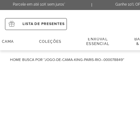
Parcele em até 10X sem juros*
Ganhe 10% OF
LISTA DE PRESENTES
ENXOVAL
B
CAMA
COLEÇÕES
ESSENCIAL
&
JOGO-DE-CAMA-KING-PARIS-RIO--000078849