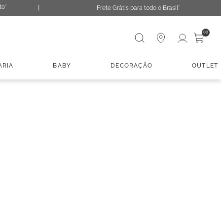
to*
Frete Grátis para todo o Brasil*
Digite sua busca
00
ARIA
BABY
DECORAÇÃO
OUTLET