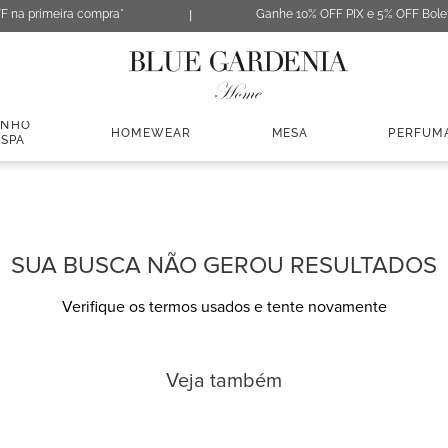
F na primeira compra*
Ganhe 10% OFF PIX e 5% OFF Bole
ANHO
HOMEWEAR
MESA
PERFUM
 SPA
SUA BUSCA NÃO GEROU RESULTADOS
Verifique os termos usados e tente novamente
Veja também