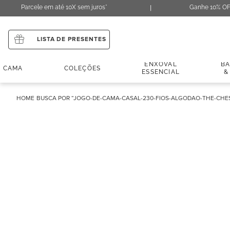
Parcele em até 10X sem juros*
Ganhe 10% OF
LISTA DE PRESENTES
ENXOVAL
B
CAMA
COLEÇÕES
ESSENCIAL
&
JOGO-DE-CAMA-CASAL-230-FIOS-ALGODAO-THE-CHE