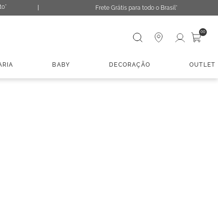
to*
Frete Grátis para todo o Brasil*
Digite sua busca
00
ARIA
BABY
DECORAÇÃO
OUTLET