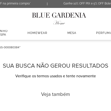
F na primeira compra*
Ganhe 10% OFF PIX e 5% OFF Bole
ANHO
HOMEWEAR
MESA
PERFUM
 SPA
SS-000080384
SUA BUSCA NÃO GEROU RESULTADOS
Verifique os termos usados e tente novamente
Veja também