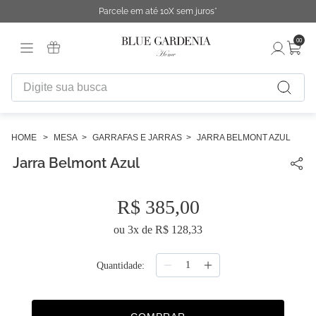
Parcele em até 10X sem juros*
00
Digite sua busca
TERMOS MAIS BUSCADOS
1
º
fronha
MESA
GARRAFAS E JARRAS
JARRA BELMONT AZUL
Jarra Belmont Azul
2
º
duvet
3
º
urban
R$
385
,
00
4
º
capa duvet
ou
3
x de
R$
128
,
33
5
º
chinelo
6
º
necessaire
Quantidade
7
º
difusor
8
º
cobertor