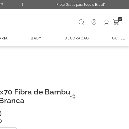
to*
Frete Grátis para todo o Brasil*
Digite sua busca
00
ARIA
BABY
DECORAÇÃO
OUTLET
x70 Fibra de Bambu
 Branca
0
0