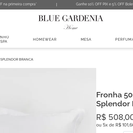
F na primeira compra*
Ganhe 10% OFF PIX e 5% OFF Bole
ANHO
HOMEWEAR
MESA
PERFUM
 SPA
U SPLENDOR BRANCA
Fronha 50
Splendor
R$
508
,
0
ou
5
x de
R$
101
,
6