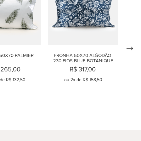
50X70 PALMIER
FRONHA 50X70 ALGODÃO 
230 FIOS BLUE BOTANIQUE
 265,00
R$ 317,00
 de
R$ 132,50
ou
2
x de
R$ 158,50
OMPRAR
COMPRAR