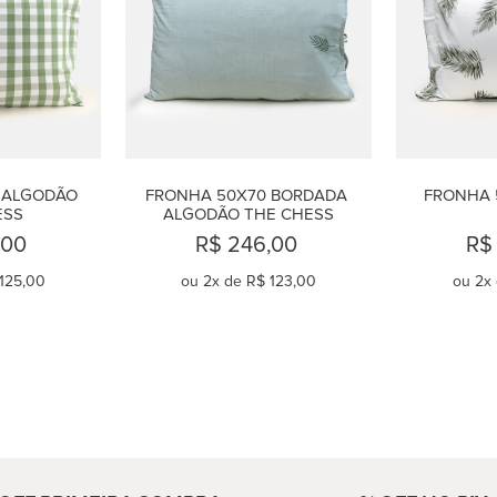
ALGODÃO 
FRONHA 50X70 BORDADA 
FRONHA 
ESS
ALGODÃO THE CHESS
,00
R$ 246,00
R$
125,00
ou
2
x de
R$ 123,00
ou
2
x
AR
COMPRAR
C