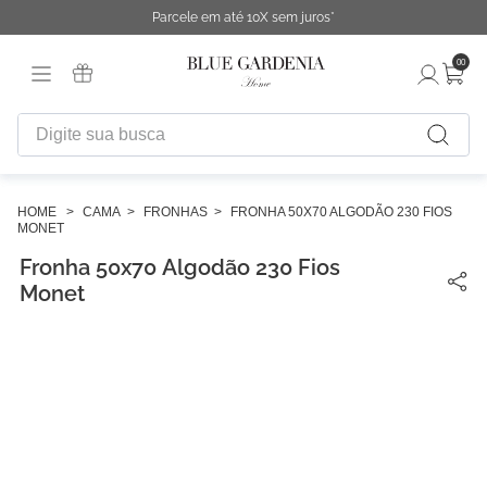
Parcele em até 10X sem juros*
00
Digite sua busca
TERMOS MAIS BUSCADOS
1
º
fronha
CAMA
FRONHAS
FRONHA 50X70 ALGODÃO 230 FIOS
MONET
2
º
duvet
Fronha 50x70 Algodão 230 Fios
3
º
cobertor
Monet
4
º
capa duvet
5
º
urban
6
º
difusor
7
º
chinelo
8
º
edredon