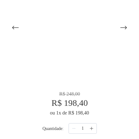
9
º
necessaire
10
º
majorelle
R$
248
,
00
R$
198
,
40
ou
1
x de
R$
198
,
40
Quantidade