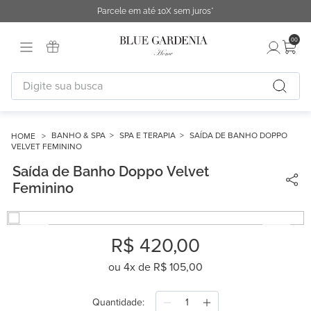
Parcele em até 10X sem juros*
00
Digite sua busca
TERMOS MAIS BUSCADOS
1
º
fronha
BANHO & SPA
SPA E TERAPIA
SAÍDA DE BANHO DOPPO
VELVET FEMININO
2
º
duvet
Saída de Banho Doppo Velvet
3
º
cobertor
Feminino
4
º
capa duvet
5
º
urban
R$
420
,
00
6
º
difusor
ou
4
x de
R$
105
,
00
7
º
chinelo
Quantidade
8
º
edredon