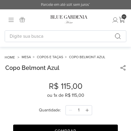
Parcele em até 10X sem juros*
00
Digite sua busca
TERMOS MAIS BUSCADOS
1
º
fronha
MESA
COPOS E TAÇAS
COPO BELMONT AZUL
Copo Belmont Azul
2
º
duvet
3
º
urban
R$
115
,
00
4
º
capa duvet
ou
1
x de
R$
115
,
00
5
º
chinelo
6
º
necessaire
Quantidade
7
º
difusor
8
º
cobertor