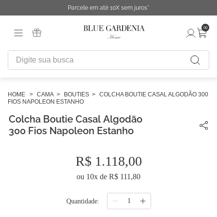
Parcele em até 10X sem juros*
00
Digite sua busca
TERMOS MAIS BUSCADOS
1
º
fronha
CAMA
BOUTIES
COLCHA BOUTIE CASAL ALGODÃO 300
FIOS NAPOLEON ESTANHO
2
º
duvet
Colcha Boutie Casal Algodão
3
º
urban
300 Fios Napoleon Estanho
4
º
chinelo
R$
1
.
118
,
00
5
º
difusor
ou
10
x de
R$
111
,
80
6
º
cobertor
7
º
edredon
Quantidade
8
º
necessaire