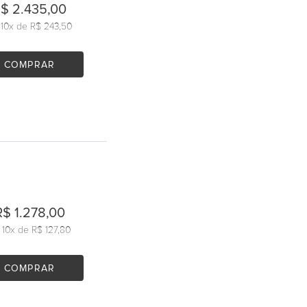
$ 2.435,00
u
10
x de
R$ 243,50
COMPRAR
R$ 1.278,00
u
10
x de
R$ 127,80
COMPRAR