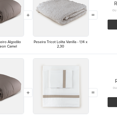
R
o
teiro Algodão
Peseira Tricot Lolita Vanilla - 1,14 x
leon Camel
2,30
o