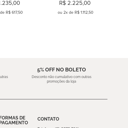
CASAL 230 FIOS GINGER
1.235,00
R$ 2.225,00
 de
R$ 617,50
ou
2
x de
R$ 1.112,50
OMPRAR
COMPRAR
5% OFF NO BOLETO
utras
Desconto não cumulativo com outras
promoções da loja
FORMAS DE
CONTATO
PAGAMENTO