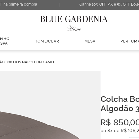
F na primeira compra*
Ganhe 10% OFF PIX e 5% OFF Bole
ANHO
HOMEWEAR
MESA
PERFUM
 SPA
ÃO 300 FIOS NAPOLEON CAMEL
Colcha Bo
Algodão 3
Camel
R$
850
,
0
ou
8
x de
R$
106
,