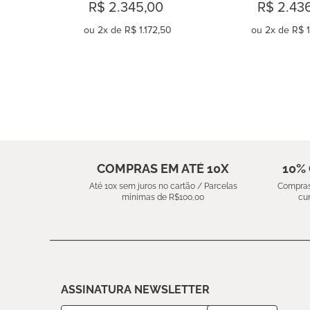
ALGODÃO 230 F
R$ 2.345,00
R$ 2.43
BOTANI
ou
2
x de
R$ 1.172,50
ou
2
x de
R$ 1
COMPRAR
COMPR
COMPRAS EM ATÉ 10X
10%
Até 10x sem juros no cartão / Parcelas
Compras
mínimas de R$100,00
cu
ASSINATURA NEWSLETTER