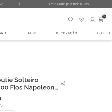
to*
Frete Grátis para todo o Brasil*
Digite sua busca
00
ARIA
BABY
DECORAÇÃO
OUTLET
utie Solteiro
00 Fios Napoleon
0
25