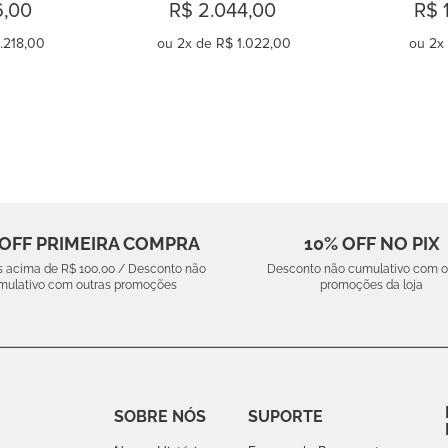
IOS BLUE 
ALGODÃO 230 FIOS BLUE 
6,00
R$ 2.044,00
R$ 
QUE
BOTANIQUE
.218,00
ou
2
x de
R$ 1.022,00
ou
2
x
AR
COMPRAR
C
 OFF PRIMEIRA COMPRA
10% OFF NO PIX
 acima de R$ 100,00 / Desconto não
Desconto não cumulativo com o
mulativo com outras promoções
promoções da loja
SOBRE NÓS
SUPORTE