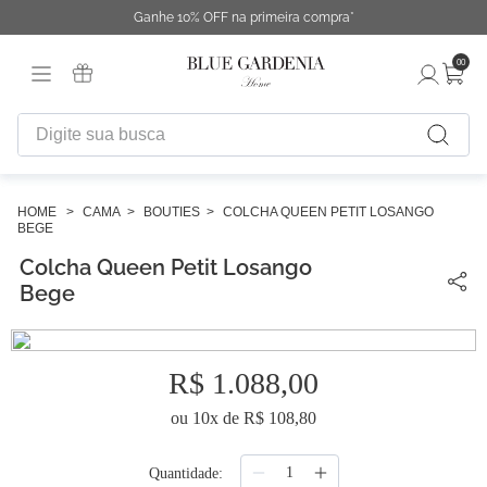
Ganhe 10% OFF na primeira compra*
00
Digite sua busca
TERMOS MAIS BUSCADOS
1
º
fronha
CAMA
BOUTIES
COLCHA QUEEN PETIT LOSANGO
BEGE
2
º
duvet
Colcha Queen Petit Losango
3
º
cobertor
Bege
4
º
urban
5
º
capa duvet
R$
1
.
088
,
00
6
º
edredon
ou
10
x de
R$
108
,
80
7
º
difusor
Quantidade
8
º
necessaire