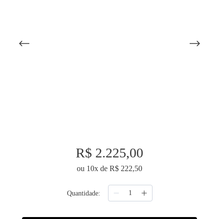
9
º
edredon
10
º
majorelle
R$
2
.
225
,
00
ou
10
x de
R$
222
,
50
Quantidade