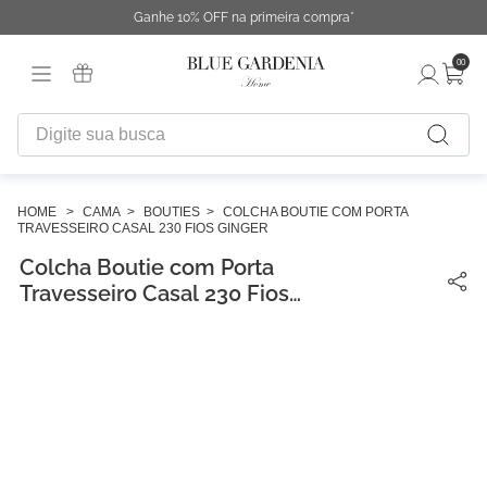
Ganhe 10% OFF na primeira compra*
00
Digite sua busca
TERMOS MAIS BUSCADOS
1
º
fronha
CAMA
BOUTIES
COLCHA BOUTIE COM PORTA
TRAVESSEIRO CASAL 230 FIOS GINGER
2
º
duvet
Colcha Boutie com Porta
3
º
urban
Travesseiro Casal 230 Fios
Ginger
4
º
capa duvet
5
º
chinelo
6
º
difusor
7
º
necessaire
8
º
cobertor