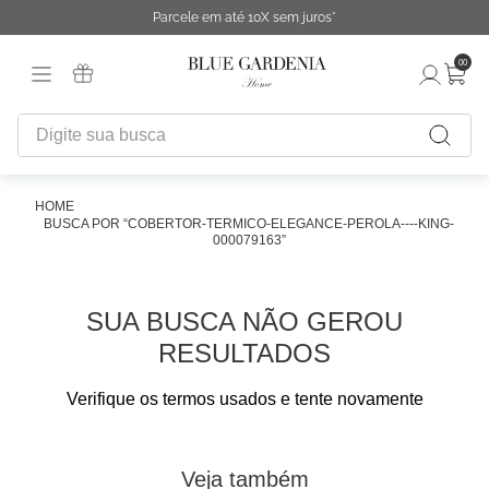
Parcele em até 10X sem juros*
00
Digite sua busca
TERMOS MAIS BUSCADOS
1
º
fronha
COBERTOR-TERMICO-ELEGANCE-PEROLA----KING-
000079163
2
º
duvet
3
º
urban
SUA BUSCA NÃO GEROU
4
º
chinelo
RESULTADOS
5
º
difusor
Verifique os termos usados e tente novamente
6
º
cobertor
7
º
edredon
Veja também
8
º
necessaire