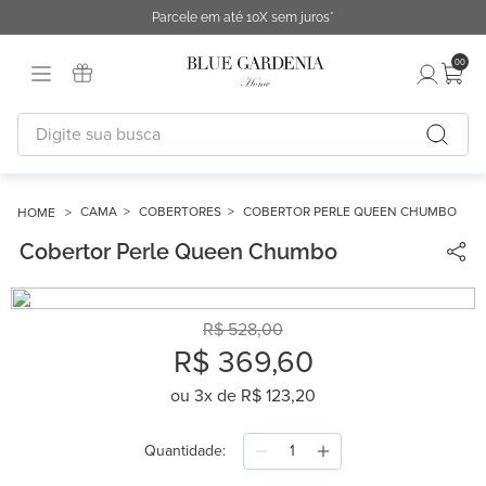
Parcele em até 10X sem juros*
00
Digite sua busca
TERMOS MAIS BUSCADOS
1
º
fronha
CAMA
COBERTORES
COBERTOR PERLE QUEEN CHUMBO
Cobertor Perle Queen Chumbo
2
º
duvet
3
º
cobertor
4
º
capa duvet
R$
528
,
00
R$
369
,
60
5
º
urban
ou
3
x de
R$
123
,
20
6
º
difusor
7
º
chinelo
Quantidade
8
º
edredon