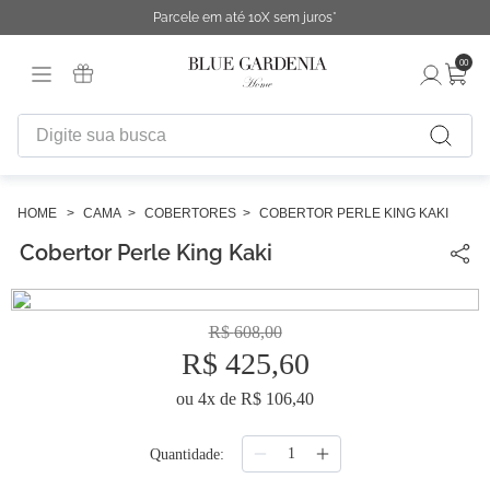
Parcele em até 10X sem juros*
00
Digite sua busca
TERMOS MAIS BUSCADOS
1
º
fronha
CAMA
COBERTORES
COBERTOR PERLE KING KAKI
Cobertor Perle King Kaki
2
º
duvet
3
º
cobertor
4
º
capa duvet
R$
608
,
00
R$
425
,
60
5
º
urban
ou
4
x de
R$
106
,
40
6
º
difusor
7
º
chinelo
Quantidade
8
º
edredon