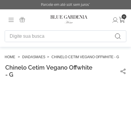
Parcele em até 10X sem juros*
00
Digite sua busca
TERMOS MAIS BUSCADOS
1
º
fronha
DIADASMAES
CHINELO CETIM VEGANO OFFWHITE - G
Chinelo Cetim Vegano Offwhite
2
º
duvet
- G
3
º
cobertor
4
º
capa duvet
5
º
urban
6
º
difusor
7
º
chinelo
8
º
edredon