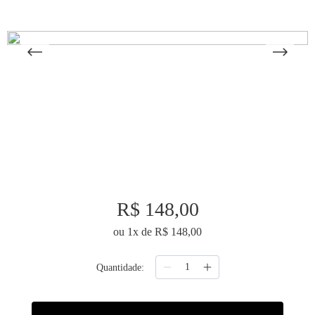
9
º
necessaire
10
º
majorelle
R$
148
,
00
ou
1
x de
R$
148
,
00
Quantidade