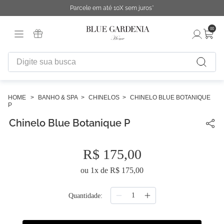
Parcele em até 10X sem juros*
00
Digite sua busca
TERMOS MAIS BUSCADOS
1
º
fronha
BANHO & SPA
CHINELOS
CHINELO BLUE BOTANIQUE
P
2
º
duvet
Chinelo Blue Botanique P
3
º
cobertor
4
º
urban
R$
175
,
00
5
º
capa duvet
ou
1
x de
R$
175
,
00
6
º
edredon
Quantidade
7
º
difusor
8
º
necessaire