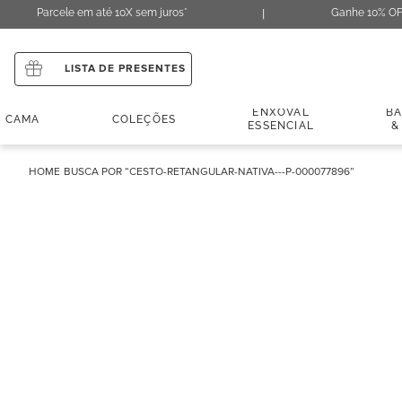
Parcele em até 10X sem juros*
Ganhe 10% OF
LISTA DE PRESENTES
ENXOVAL
B
CAMA
COLEÇÕES
ESSENCIAL
&
CESTO-RETANGULAR-NATIVA---P-000077896