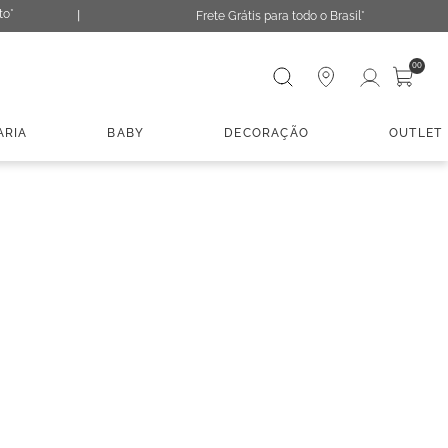
to*
Frete Grátis para todo o Brasil*
Digite sua busca
00
ARIA
BABY
DECORAÇÃO
OUTLET