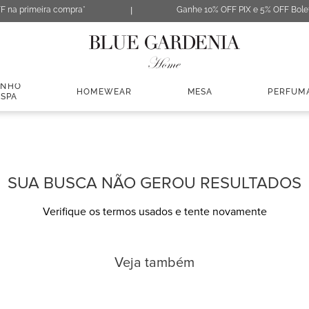
F na primeira compra*
Ganhe 10% OFF PIX e 5% OFF Bole
ANHO
HOMEWEAR
MESA
PERFUM
 SPA
SUA BUSCA NÃO GEROU RESULTADOS
Verifique os termos usados e tente novamente
Veja também