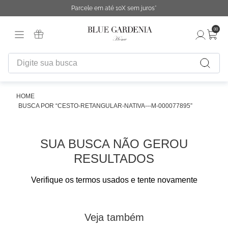
Parcele em até 10X sem juros*
00
Digite sua busca
TERMOS MAIS BUSCADOS
1
º
fronha
CESTO-RETANGULAR-NATIVA---M-000077895
2
º
duvet
3
º
urban
SUA BUSCA NÃO GEROU
4
º
capa duvet
RESULTADOS
5
º
chinelo
Verifique os termos usados e tente novamente
6
º
necessaire
7
º
difusor
Veja também
8
º
cobertor