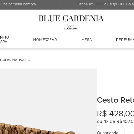
F na primeira compra*
Ganhe 10% OFF PIX e 5% OFF Bole
ANHO
HOMEWEAR
MESA
PERFUM
 SPA
GULAR NATIVA - G
Cesto Ret
R$
428
,
0
ou
4
x de
R$
107
,
0
Quantidade