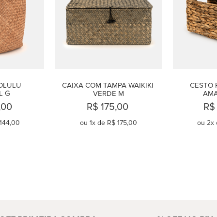
LULU 
CAIXA COM TAMPA WAIKIKI 
CESTO 
L G
VERDE M
AMA
,00
R$ 175,00
R$
144,00
ou
1
x de
R$ 175,00
ou
2
x
AR
COMPRAR
C