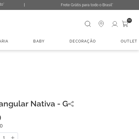
to*
Frete Grátis para todo o Brasil*
Digite sua busca
00
ARIA
BABY
DECORAÇÃO
OUTLET
angular Nativa - G
0
0